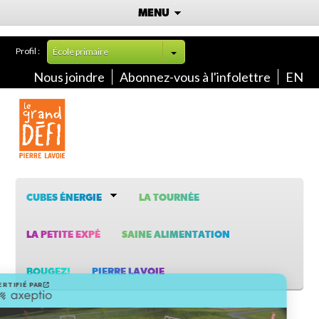
MENU
Profil :
École primaire
Nous joindre
Abonnez-vous à l'infolettre
EN
CUBES ÉNERGIE
LA TOURNÉE
LA PETITE EXPÉ
SAINE ALIMENTATION
BOUGEZ!
PIERRE LAVOIE