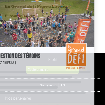
Le Grand défi Pierre Lavoie
Bureau de Boucherville
540 rue d’Avaugour,
bureau 1300,
Boucherville (Québec)
J4B 0G6
cubesenergie@legdpl.com
Profil
École primaire
Nous joindre
EN
Nos partenaires