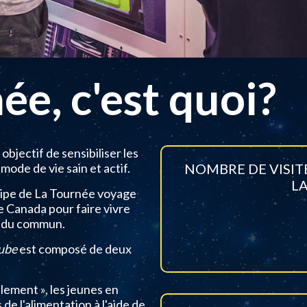
ée, c'est quoi?
bjectif de sensibiliser les
mode de vie sain et actif.
NOMBRE DE VISIT
L
uipe de La Tournée voyage
e Canada pour faire vivre
s du commun.
ube
est composé de deux
llement », les jeunes en
e l'alimentation à l'aide de