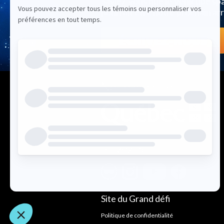
Saviez-vous que le Véhicube spat
pourrait être notre prochain arr
ÉCRIVEZ-NOUS
Nos partenaires
Suivez-nous
Site du Grand défi
Politique de confidentialité