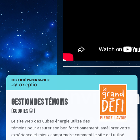
Invitez 
spatial
à