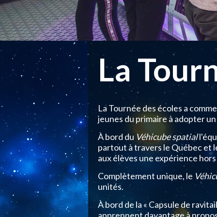
La Tourn
La Tournée des écoles a comme o
jeunes du primaire à adopter un 
À bord du
Véhicube spatial
l'éq
partout à travers le Québec et l
aux élèves une expérience hor
Complètement unique, le
Véhic
unités.
À bord de la « Capsule de ravitai
apprennent davantage à propos d