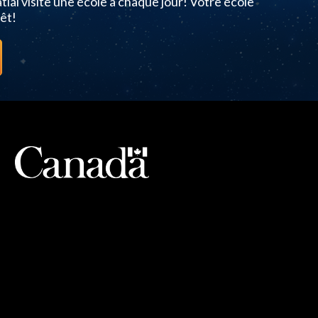
ial visite une école à chaque jour! Votre école
êt!